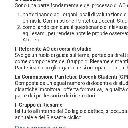
l
Sono una parte fondamentale del processo di AQ e
e
partecipando agli organi locali di valutazione e 
primis la Commissione Paritetica Docenti Stud
compilando con cura il questionario di rilevazion
agli esami, per rendere note le proprie osservaz
Ateneo.
Il Referente AQ dei corsi di studio
Svolge un ruolo di guida sul tema, partecipa dirett
come componente del Gruppo di Riesame e mantie
Paritetica e con gli organi che si occupano di quali
La Commissione Paritetica Docenti Studenti (CP
Composta da un egual numero di docenti e di stude
didattiche: monitora l’offerta formativa, la qualità de
parte dei professori e dei ricercatori.
Il Gruppo di Riesame
Istituito all'interno del Collegio didattico, si occ
annuale e del Riesame ciclico.