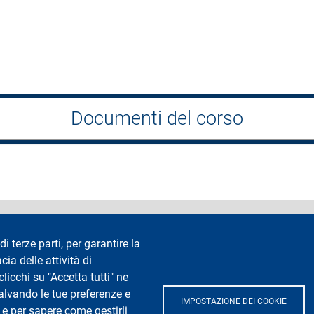
Documenti del corso
ccessibilità
Privacy e cookies
Cookie settings
Note legali
R
di terze parti, per garantire la
cia delle attività di
Segui La Statale su
icchi su "Accetta tutti" ne
salvando le tue preferenze e
IMPOSTAZIONE DEI COOKIE
 e per sapere come gestirli