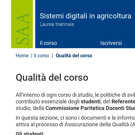
S
a
l
Sistemi digitali in agricoltura
t
Laurea triennale
a
a
l
c
Il corso
Iscriversi
o
n
Home
Il corso
Qualità del corso
t
e
n
Qualità del corso
u
t
o
p
All’interno di ogni corso di studio, le politiche di 
r
contributo essenziale degli
studenti
, del
Referente
i
studio, della
Commissione Paritetica Docenti Stu
n
c
In questa sezione, ci sono i documenti e le infor
i
attiva al processo di Assicurazione della Qualità (
p
Gli studenti
a