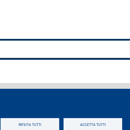
eferenti e contatti
Logo
RIFIUTA TUTTI
ACCETTA TUTTI