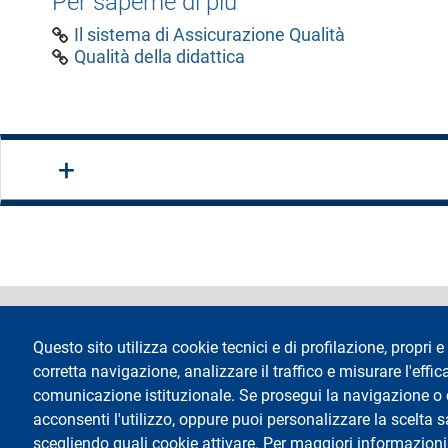
Per saperne di più
Il sistema di Assicurazione Qualità
Qualità della didattica
footer
Dichiarazione di a
Questo sito utilizza cookie tecnici e di profilazione, propri e 
corretta navigazione, analizzare il traffico e misurare l'effica
comunicazione istituzionale. Se prosegui la navigazione o cl
acconsenti l'utilizzo, oppure puoi personalizzare la scelta 
scegliendo quali cookie attivare. Per maggiori informazioni
Testo
Università degli studi di Milano