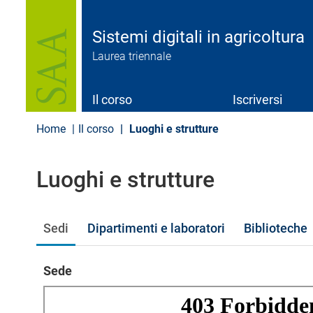
S
a
l
Sistemi digitali in agricoltura
t
Laurea triennale
a
a
l
c
Il corso
Iscriversi
o
n
Home
Il corso
Luoghi e strutture
t
e
n
Luoghi e strutture
u
t
o
p
Sedi
Dipartimenti e laboratori
Biblioteche
r
i
n
Sede
c
i
p
a