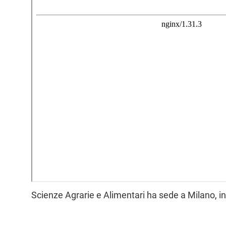
l
e
Scienze Agrarie e Alimentari ha sede a Milano, i