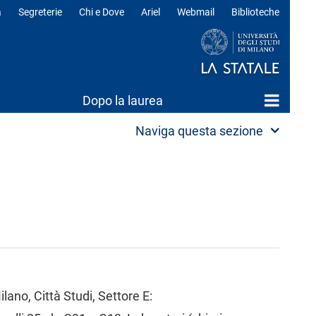
a
Segreterie
Chi e Dove
Ariel
Webmail
Biblioteche
ili
Dopo la laurea
Naviga questa sezione
lano, Città Studi, Settore E: